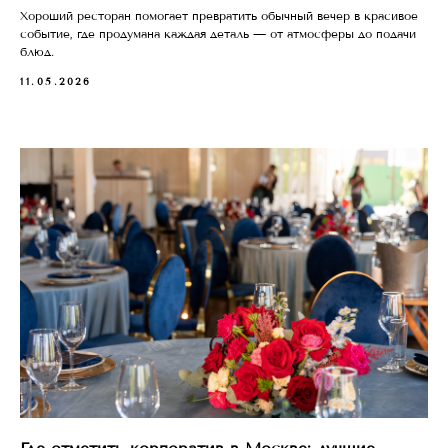
+7 (499) 550-05-00
Хороший ресторан помогает превратить обычный вечер в красивое
Банкетный менеджер
+7 (977) 000-95-27
событие, где продумана каждая деталь — от атмосферы до подачи
блюд.
11.05.2026
По вопросам и предложениям
sohofamily@yandex.ru