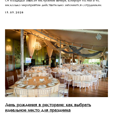
От площадки зависит настроение вечера, комфорт гостей и то,
насколько мероприятие действительно запомнится сотрудникам.
15.05.2026
Ежедневно, 12:00 — 23:00
Москва, Мякининское ш., с3,
Красногорск, м. Строгино
День рождения в ресторане: как выбрать
Бронирование столов
идеальное место для праздника