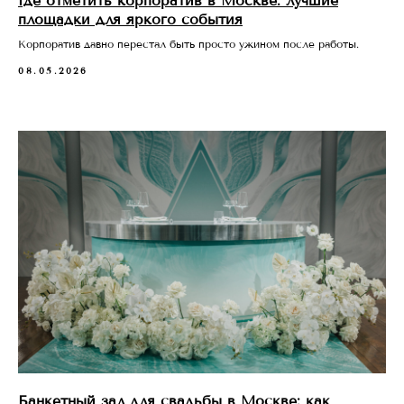
Где отметить корпоратив в Москве: лучшие
площадки для яркого события
Корпоратив давно перестал быть просто ужином после работы.
08.05.2026
Главная
Ресторан
Банкеты
Отель
О клубе
Галерея
Контакты
+7 (967) 128-73-99
Политика конфиденциальности
Пользовательское соглашение
Разработка сайта Fast-digital
Банкетный зал для свадьбы в Москве: как