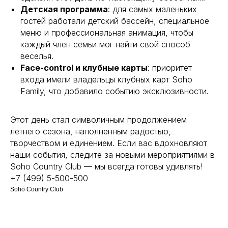
Красногорск, м. Строгино
Детская программа
: для самых маленьких
гостей работали детский бассейн, специальное
меню и профессиональная анимация, чтобы
Бронирование столов
+7 (499) 550-05-00
каждый член семьи мог найти свой способ
Банкетный менеджер
+7 (977) 000-95-27
веселья.
Face-control и клубные карты
: приоритет
входа имели владельцы клубных карт Soho
Family, что добавило событию эксклюзивности.
По вопросам и предложениям
sohofamily@yandex.ru
Этот день стал символичным продолжением
летнего сезона, наполненным радостью,
творчеством и единением. Если вас вдохновляют
наши события, следите за новыми мероприятиями в
Soho Country Club — мы всегда готовы удивлять!
+7 (499) 5-500-500
Soho Country Club