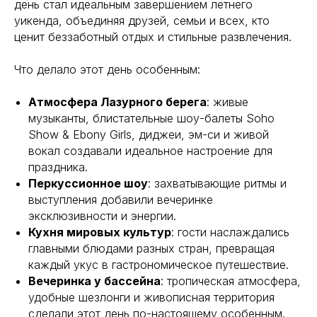
день стал идеальным завершением летнего
уикенда, объединяя друзей, семьи и всех, кто
ценит беззаботный отдых и стильные развлечения.
Что делало этот день особенным:
Атмосфера Лазурного берега
: живые
музыканты, блистательные шоу-балеты Soho
Show & Ebony Girls, диджеи, эм-си и живой
вокал создавали идеальное настроение для
праздника.
Перкуссионное шоу
: захватывающие ритмы и
выступления добавили вечеринке
эксклюзивности и энергии.
Кухня мировых культур
: гости наслаждались
главными блюдами разных стран, превращая
каждый укус в гастрономическое путешествие.
Вечеринка у бассейна
: тропическая атмосфера,
удобные шезлонги и живописная территория
Ежедневно, 12:00 — 23:00
Москва, Мякининское ш., с3,
сделали этот день по-настоящему особенным.