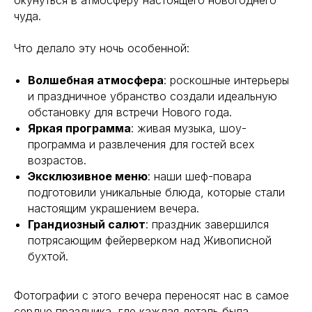
окунуться в атмосферу настоящего новогоднего
чуда.
Что делало эту ночь особенной:
Волшебная атмосфера
: роскошные интерьеры
и праздничное убранство создали идеальную
обстановку для встречи Нового года.
Яркая программа
: живая музыка, шоу-
программа и развлечения для гостей всех
возрастов.
Эксклюзивное меню
: наши шеф-повара
подготовили уникальные блюда, которые стали
настоящим украшением вечера.
Грандиозный салют
: праздник завершился
потрясающим фейерверком над Живописной
бухтой.
Ежедневно, 12:00 — 23:00
Москва, Мякининское ш., с3,
Красногорск, м. Строгино
Фотографии с этого вечера переносят нас в самое
сердце праздника, где каждая деталь была