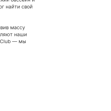
г найти свой
авив массу
вляют наши
 Club — мы