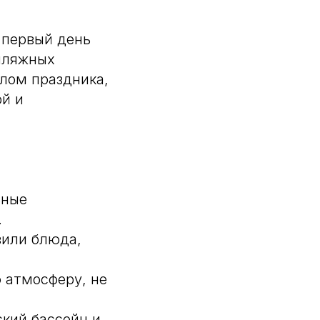
 первый день
пляжных
алом праздника,
ой и
ьные
.
вили блюда,
ю атмосферу, не
ский бассейн и