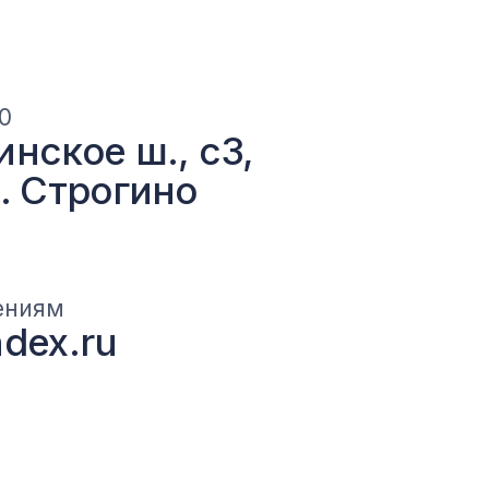
ерея
73-99