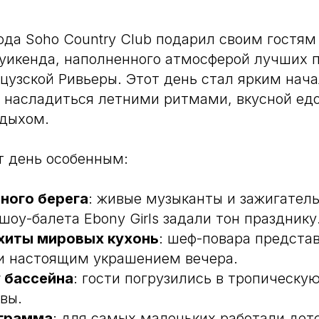
ода Soho Country Club подарил своим гостям
 уикенда, наполненного атмосферой лучших 
цузской Ривьеры. Этот день стал ярким нач
 насладиться летними ритмами, вкусной ед
тдыхом.
т день особенным:
ного берега
: живые музыканты и зажигател
шоу-балета Ebony Girls задали тон празднику
хиты мировых кухонь
: шеф-повара предста
и настоящим украшением вечера.
 бассейна
: гости погрузились в тропическу
вы.
грамма
: для самых маленьких работали дет