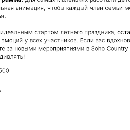
Ежедневно, 12:00 — 23:00
ьная анимация, чтобы каждый член семьи мо
Москва, Мякининское ш., с3,
ья.
Красногорск, м. Строгино
 идеальным стартом летнего праздника, ост
эмоций у всех участников. Если вас вдохно
По вопросам и предложениям
sohofamily@yandex.ru
те за новыми мероприятиями в Soho Country
удивлять!
500
b