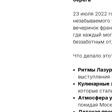
23 июля 2022 г
незабываемого
вечеринок фран
где каждый мог
беззаботным о
Что делало это
Ритмы Лазур
выступления 
Кулинарные 
которые стал
Атмосфера у
покидая Моск
Детская про