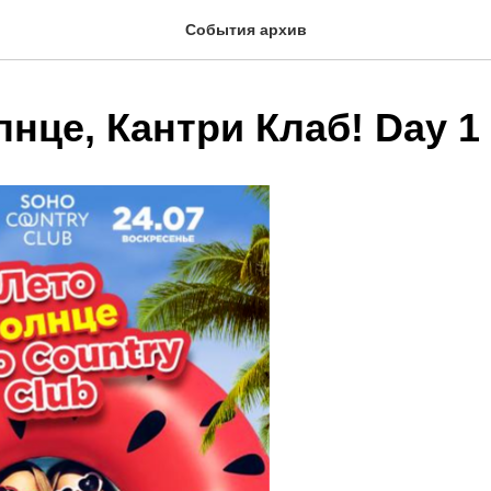
События архив
лнце, Кантри Клаб! Day 1