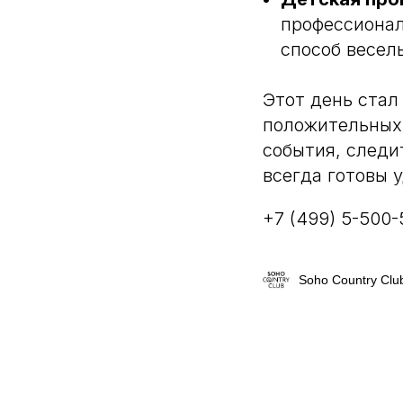
Бронирование столов
профессионал
+7 (499) 550-05-00
способ весел
Банкетный менеджер
+7 (977) 000-95-27
Этот день стал
положительных 
события, следи
всегда готовы 
+7 (499) 5-500-
Soho Country Clu