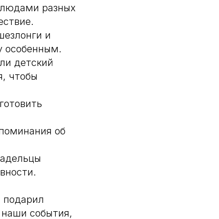
блюдами разных
ествие.
шезлонги и
у особенным.
али детский
, чтобы
 готовить
споминания об
ладельцы
вности.
й подарил
 наши события,