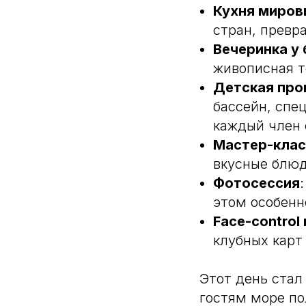
Кухня миров
стран, превр
Вечеринка у
живописная т
Детская про
бассейн, спе
каждый член 
Мастер-кла
Бронирование столов
вкусные блюд
+7 (499) 550-05-00
Фотосессия
Банкетный менеджер
этом особенн
+7 (977) 000-95-27
Face-control
клубных карт
Этот день стал
гостям море по