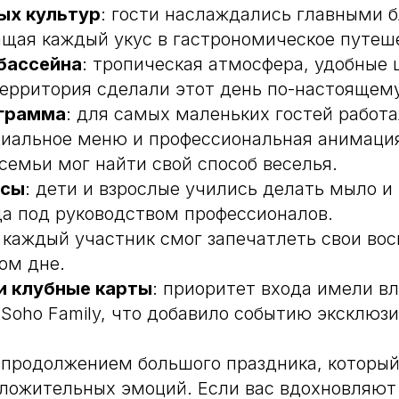
ых культур
: гости наслаждались главными 
ащая каждый укус в гастрономическое путеш
 бассейна
: тропическая атмосфера, удобные 
ерритория сделали этот день по-настоящем
грамма
: для самых маленьких гостей работ
циальное меню и профессиональная анимация
семьи мог найти свой способ веселья.
ссы
: дети и взрослые учились делать мыло и
Ежедневно, 12:00 — 23:00
а под руководством профессионалов.
Москва, Мякининское ш., с3,
: каждый участник смог запечатлеть свои во
Красногорск, м. Строгино
ом дне.
 и клубные карты
: приоритет входа имели в
 Soho Family, что добавило событию эксклюзи
По вопросам и предложениям
sohofamily@yandex.ru
 продолжением большого праздника, которы
ложительных эмоций. Если вас вдохновляют