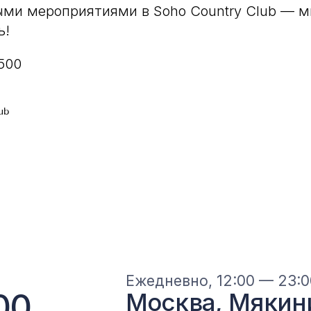
ыми мероприятиями в Soho Country Club — м
ь!
500
ub
Главная
Ресторан
Банкеты
Отель
О клубе
Гал
Контакты
+7 (967) 128-