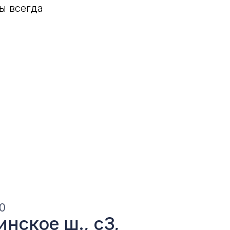
ы всегда
ерея
73-99