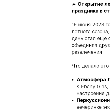
☀️
Открытие ле
праздника в с
19 июня 2023 г
летнего сезона
день стал еще 
объединяя друз
развлечения.
Что делало это
Атмосфера Л
& Ebony Girls
настроение д
Перкуссионн
вечеринке эк