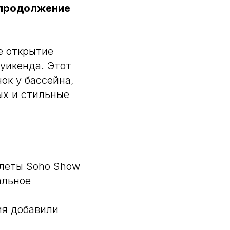
— продолжение
е открытие
 уикенда. Этот
ок у бассейна,
ых и стильные
алеты Soho Show
альное
ия добавили