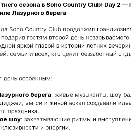
тнего сезона в Soho Country Club! Day 2 
тиле Лазурного берега
ода Soho Country Club продолжил грандиозно
, подарив гостям второй день незабываемого
одной яркой главой в истории летних вечерин
ей, семьи и всех, кто ценит беззаботный отд
т день особенным:
азурного берега
: живые музыканты, шоу-б
, диджеи, эм-си и живой вокал создавали иде
ля праздника.
ое шоу
: захватывающие ритмы и выступлен
склюзивности и энергии.