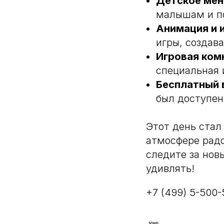
Детское ме
малышам и п
Анимация и 
игры, создав
Игровая ком
Бронирование столов
+7 (499) 550-05-00
специальная и
Бесплатный 
Банкетный менеджер
+7 (977) 000-95-27
был доступен
Этот день стал
атмосфере радо
следите за нов
удивлять!
+7 (499) 5-500-