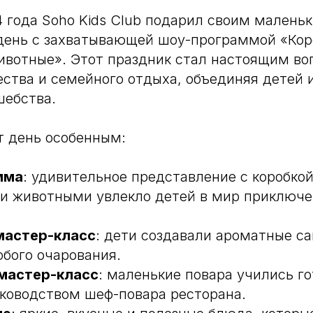
4 года Soho Kids Club подарил своим малень
день с захватывающей шоу-программой «Кор
ивотные». Этот праздник стал настоящим в
ества и семейного отдыха, объединяя детей 
шебства.
т день особенным:
мма
: удивительное представление с коробко
и животными увлекло детей в мир приключе
мастер-класс
: дети создавали ароматные с
обого очарования.
мастер-класс
: маленькие повара учились г
ководством шеф-повара ресторана.