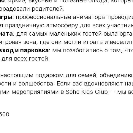
ню
: яркие, вкусные и полезные блюда, котор
орадовали родителей.
игры
: профессиональные аниматоры проводи
ая праздничную атмосферу для всех участник
ната
: для самых маленьких гостей была орг
Ежедневно, 12:00 — 23:00
Москва, Мякининское ш., с3,
гровая зона, где они могли играть и веселит
Красногорск, м. Строгино
вход и парковка
: мы позаботились о том, ч
 для всех гостей.
По вопросам и предложениям
 настоящим подарком для семей, объединив
sohofamily@yandex.ru
сти и волшебства. Если вас вдохновляют на
ыми мероприятиями в Soho Kids Club — мы в
500