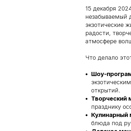
15 декабря 202
незабываемый 
экзотические ж
радости, творч
атмосфере вол
Что делало это
Шоу-програ
экзотическим
открытий.
Творческий 
празднику ос
Кулинарный 
блюда под ру