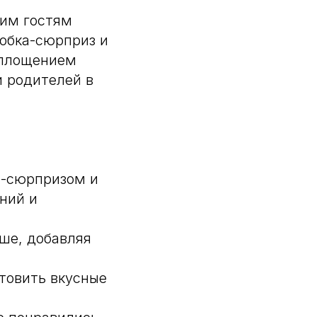
ким гостям
обка-сюрприз и
оплощением
и родителей в
й-сюрпризом и
ний и
аше, добавляя
отовить вкусные