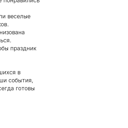
ые понравились
ли веселые
ов.
анизована
ься.
тобы праздник
шихся в
ши события,
сегда готовы