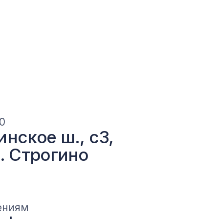
ерея
73-99